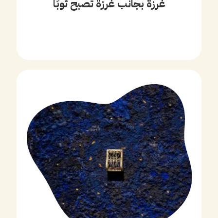
غُرزة بجانب غُرزة تصبح ثوبًا