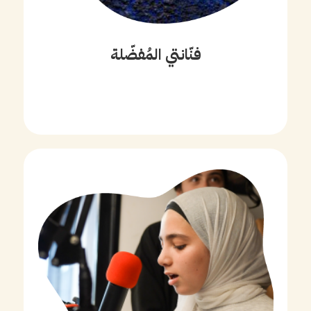
فنّانتي المُفضّلة