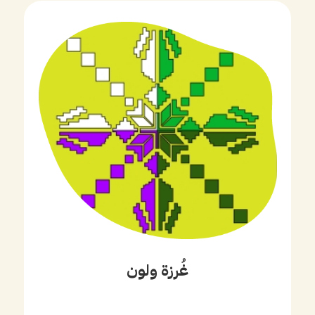
غُرزة ولون