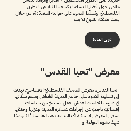
جديدة على التطريز الفلسطيني » مغايرًا ومزامنًا لنقاش
عالمي حول قضايا النساء، ليكشف اللثامَ عن التطريز
الفلسطيني ويُسلّط الضوء على جوانبه المتعدّدة، من خلال
بحث علاقته بالنوع الاجت
تنزيل المادة
معرض "تحيا القدس"
تحيا القدس، معرض المتحف الفلسطينيّ الافتتاحيّ، يهدف
إلى تسليط الضّوء على حاضر المدينة المُعاش ودعم سكّانها
في ضوء ما تقاسيه القدسُ بفعل مستمرّ من سياسات
إقصائيّة ناجمةٍ عن إجراءات عسكرة المدينة وعزلها وخنقها.
يسعى المعرض لاستكشاف المدينة باعتبارها مجازيًّا نموذجًا
شهِدَ نشوء العولمة و